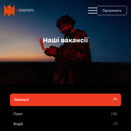
+38 093 599 45 65
0800 35 10 10
UA
|
EN
|
ES
|
PL
Підтримати
Наші вакансії
Вакансії
Пілот
(19)
Водій
(7)