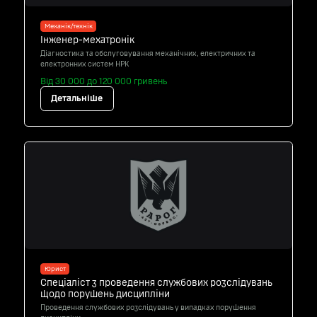
Механік/технік
Інженер-мехатронік
Діагностика та обслуговування механічних, електричних та
електронних систем НРК
Від 30 000 до 120 000 гривень
Детальніше
Юрист
Спеціаліст з проведення службових розслідувань
щодо порушень дисципліни
Проведення службових розслідувань у випадках порушення