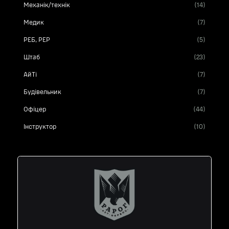
Механік/технік
(14)
Медик
(7)
РЕБ, РЕР
(5)
Штаб
(23)
АйТі
(7)
Будівельник
(7)
Офіцер
(44)
Інструктор
(10)