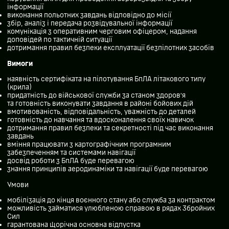
інформації
виконання польотних завдань відповідно до місії
збір, аналіз і передача розвідувальної інформації
комунікація з оперативним черговим офіцером, надання
доповідей по тактичній ситуації
дотримання правил безпеки експлуатації безпілотних засобів
Вимоги
наявність сертифіката на пілотування БпЛА літакового типу
(крила)
придатність до військової служби за станом здоров’я
та готовність виконувати завдання в районі бойових дій
вмотивованість, відповідальність, уважність до деталей
готовність до навчання та вдосконалення своїх навичок
дотримання правил безпеки та секретності під час виконання
завдань
вміння працювати з картографічним програмним
забезпеченням та системами навігації
досвід роботи з БпЛА буде перевагою
знання принципів аеродинаміки та навігації буде перевагою
Умови
мобілізація до кінця воєнного стану або служба за контрактом
можливість займатися улюбленою справою в рядах Збройних
Сил
гарантована щорічна основна відпустка