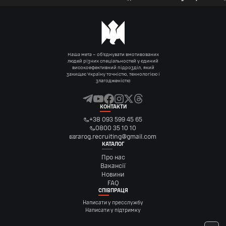
Наша мета – об’єднувати вмотивованих
людей різних спеціальностей у єдиний
високоефективний підрозділ, який
захищає Україну точністю, технологією і
злагодженістю
КОНТАКТИ
+38 093 599 45 65
0800 35 10 10
rarog.recruiting@gmail.com
КАТАЛОГ
Про нас
Вакансії
Новини
FAQ
СПІВПРАЦЯ
Написати у пресслужбу
Написати у підтримку