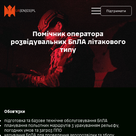
+38 093 599 45 65
0800 35 10 10
UA
|
EN
|
ES
|
PL
Підтримати
Помічник оператора
розвідувальних БпЛА літакового
типу
Обов’язки
підготовка та базове технічне обслуговування БпЛА
планування польотних маршрутів з урахуванням рельєфу,
погодних умов та загроз ППО
керування БпЛА для проведення аеророзвідки та збору