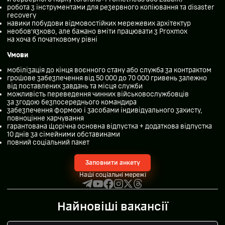
робота з інструментами для резервного копіювання та disaster
recovery
навики побудови відмовостійких мережевих архітектур
необов’язково, але бажано вміти працювати з Proxmox
на хоча б початковому рівні
Умови
мобілізація до кінця воєнного стану або служба за контрактом
грошове забезпечення від 50 000 до 70 000 гривень залежно
від поставлених завдань та місця служби
можливість переведення чинних військовослужбовців
за згодою безпосереднього командира
забезпечення формою і засобами індивідуального захисту,
повноцінне харчування
гарантована щорічна основна відпустка + додаткова відпустка
10 днів за сімейними обставинами
повний соціальний пакет
Заповнити анкету
Наші соціальні мережі
Найновіші вакансії