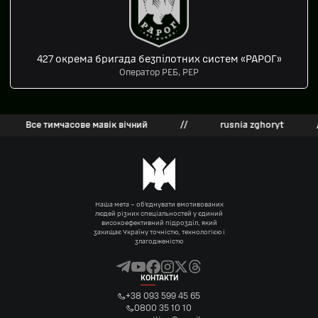
427 окрема бригада безпілотних систем «РАРОГ»
Оператор РЕБ, РЕР
Все тимчасове мавік вічний
//
rusnia zghoryt
//
Наша мета – об’єднувати вмотивованих
людей різних спеціальностей у єдиний
високоефективний підрозділ, який
захищає Україну точністю, технологією і
злагодженістю
КОНТАКТИ
+38 093 599 45 65
0800 35 10 10