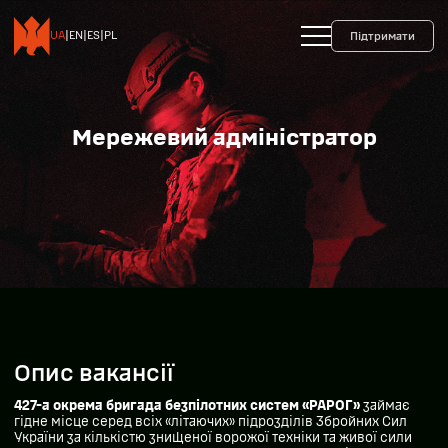
+38 093 599 45 65
0800 35 10 10
UA
|
EN
|
ES
|
PL
Підтримати
Мережевий адміністратор
Опис вакансії
427-а окрема бригада безпілотних систем «РАРОГ»
займає
гідне місце серед всіх «літаючих» підрозділів Збройних Сил
України за кількістю знищеної ворожої техніки та живої сили