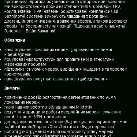
противника. Бригада розвивається та створює нові команди.
Ми використовуємо дрони наступних типів: бомбери, FPV,
крила, мавіки, НРК (наземні роботизовані комплекси). Ці
безпілотні системи виконують завдання з розвідки,
дистанційного мінування, враження ворога, а також доставки
провізії та боєприпасів на позиції. Підрозділ всього навчить!
Головне — Ваше бажання!
Обов’язки
налаштування локальних мереж із врахуванням вимог
кібербезпеки
побудова інфраструктури для проактивної діагностики
мережевих проблем
підтримка існуючих мереж, вирішення інцидентів та проблем
користувачів
налаштування супутнього апаратного забезпечення
Вимоги
практичний досвід розгортання сегментованих по VLAN
локальних мереж
гарні навики роботи з обладнанням Mikrotik
розуміння принципу роботи оверлейних мереж і сучасних
point-to-point VPN-протоколів
досвід адміністрування Linux (базове знання скриптових мов
та/або Ansible/Puppet/Chef/Terraform буде перевагою)
робота з інструментами для моніторингу стану мережі
й серверного парку (Grafana+Prometheus або Zabbix)