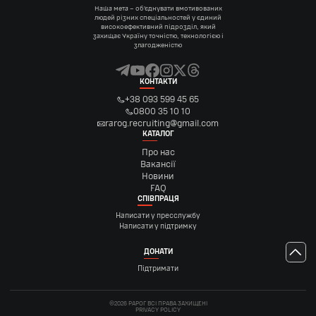
Наша мета – об’єднувати вмотивованих
людей різних спеціальностей у єдиний
високоефективний підрозділ, який
захищає Україну точністю, технологією і
злагодженістю
КОНТАКТИ
+38 093 599 45 65
0800 35 10 10
rarog.recruiting@gmail.com
КАТАЛОГ
Про нас
Вакансії
Новини
FAQ
СПІВПРАЦЯ
Написати у пресслужбу
Написати у підтримку
ДОНАТИ
Підтримати
©2026 РАРОГ ВСІ ПРАВА ЗАХИЩЕНІ
PRIVACY POLICY