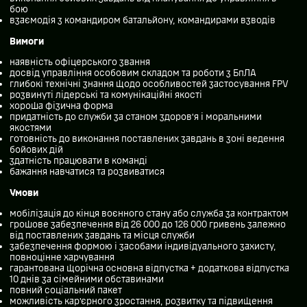
бою
взаємодія з командиром батальйону, командирами взводів
Вимоги
наявність офіцерського звання
досвід управління особовим складом та роботи з БпЛА
глибокі технічні знання щодо особливостей застосування FPV
розвинуті лідерські та комунікаційні якості
хороша фізична форма
придатність до служби за станом здоров’я і моральними
якостями
готовність до виконання поставлених завдань в зоні ведення
бойових дій
здатність працювати в команді
бажання навчатися та розвиватися
Умови
мобілізація до кінця воєнного стану або служба за контрактом
грошове забезпечення від 26 000 до 126 000 гривень залежно
від поставлених завдань та місця служби
забезпечення формою і засобами індивідуального захисту,
повноцінне харчування
гарантована щорічна основна відпустка + додаткова відпустка
10 днів за сімейними обставинами
повний соціальний пакет
можливість кар’єрного зростання, розвитку та підвищення