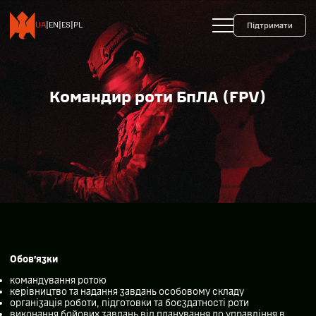
+38 093 599 45 65
0800 35 10 10
UA
|
EN
|
ES
|
PL
Підтримати
Командир роти БпЛА (FPV)
Обов’язки
командування ротою
керівництво та надання завдань особовому складу
організація роботи, підготовки та боєздатності роти
виконання бойових завдань від планування до управління в