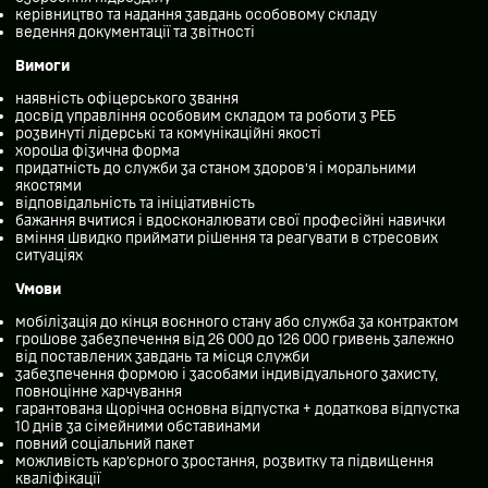
керівництво та надання завдань особовому складу
ведення документації та звітності
Вимоги
наявність офіцерського звання
досвід управління особовим складом та роботи з РЕБ
розвинуті лідерські та комунікаційні якості
хороша фізична форма
придатність до служби за станом здоров’я і моральними
якостями
відповідальність та ініціативність
бажання вчитися і вдосконалювати свої професійні навички
вміння швидко приймати рішення та реагувати в стресових
ситуаціях
Умови
мобілізація до кінця воєнного стану або служба за контрактом
грошове забезпечення від 26 000 до 126 000 гривень залежно
від поставлених завдань та місця служби
забезпечення формою і засобами індивідуального захисту,
повноцінне харчування
гарантована щорічна основна відпустка + додаткова відпустка
10 днів за сімейними обставинами
повний соціальний пакет
можливість кар’єрного зростання, розвитку та підвищення
кваліфікації