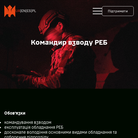
+38 093 599 45 65
0800 35 10 10
UA
|
EN
|
ES
|
PL
Підтримати
Командир взводу РЕБ
Обов’язки
командування взводом
експлуатація обладнання РЕБ
досконале володіння основними видами обладнання та
озброєння підрозділу