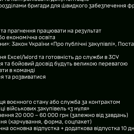
дрозділами бригади для швидкого забезпечення ф
 та прагнення працювати на результат
о економічна освіта
и»: Закон України «Про публічні закупівлі», Пост
ня Excel/Word та готовність до служби в ЗСУ
я та бойовий досвід будуть великою перевагою
ати в команді
я та розвиватися
нця воєнного стану або служба за контрактом
і військових закупівель «з нуля»
ення 20 000 – 60 000 грн (залежно від завдань)
ня (харчування, форма, соцпакет)
на основна відпустка + додаткова відпустка 10 д