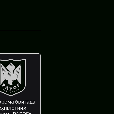
крема бригада
езпілотних