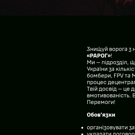
Знищуй ворога з 
«РАРОГ»
!
Ми — підрозділ, 
України за кількі
бомбери, FPV та 
процес децентрал
Твій досвід — це д
вмотивованість. В
Перемоги!
Обов’язки
організовувати за
укладати договор