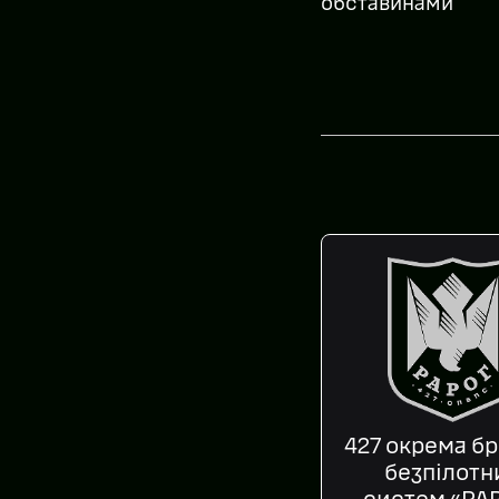
обставинами
427 окрема б
безпілотн