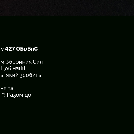
 у
427 ОБрБпС
тем Збройних Сил
 Щоб наші
ь, який зробить
ння та
Г”! Разом до