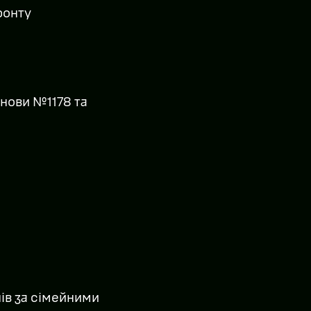
ронту
анови №1178 та
нів за сімейними