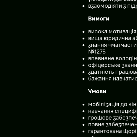
взаємодіяти з пі
Вимоги
висока мотивація
вища юридична аб
знання «матчастин
№1275
впевнене володін
офіцерське званн
здатність працюв
бажання навчатис
Умови
мобілізація до кі
навчання специфіц
грошове забезпеч
повне забезпечен
гарантована щоріч