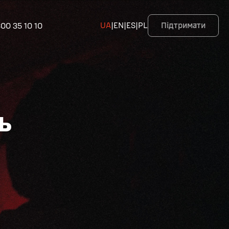
00 35 10 10
UA
|
EN
|
ES
|
PL
Підтримати
ь