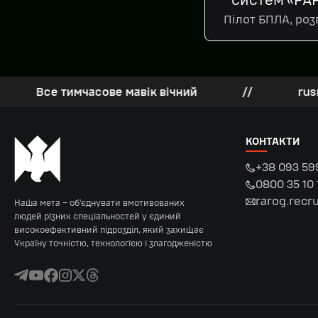
систем «РА
Пілот БПЛА, роз
е тимчасове мавік вічний
//
rusnia zgho
КОНТАКТИ
+38 093 59
0800 35 10 
rarog.recr
Наша мета – об’єднувати вмотивованих
людей різних спеціальностей у єдиний
високоефективний підрозділ, який захищає
Україну точністю, технологією і злагодженістю