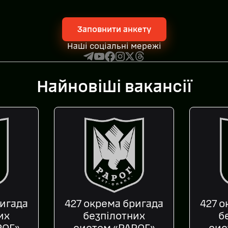
Заповнити анкету
Наші соціальні мережі
Найновіші вакансії
ригада
427 окрема бригада
427 о
их
безпілотних
б