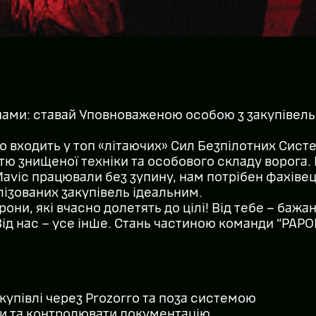
нами: ставай Уповноваженою особою з закупівель
що входить у топ «літаючих» Сил Безпілотних Сис
стю знищеної техніки та особового складу ворога.
Mavic працювали без зупину, нам потрібен фахівец
ізованих закупівель ідеальним.
рони, які вчасно долетять до цілі! Від тебе – бажа
ід нас – усе інше. Стань частиною команди “РАРО
купівлі через Prozorro та поза системою
и та контролювати документацію