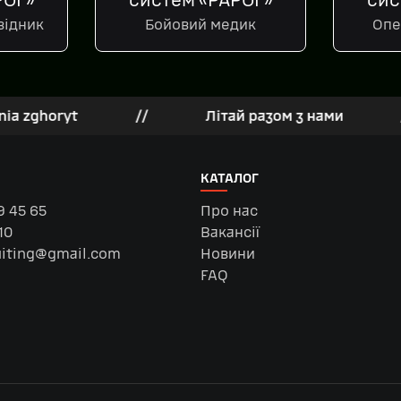
РОГ»
систем «РАРОГ»
сис
відник
Бойовий медик
Опе
ryt
//
Літай разом з нами
//
КАТАЛОГ
9 45 65
Про нас
10
Вакансії
uiting@gmail.com
Новини
FAQ