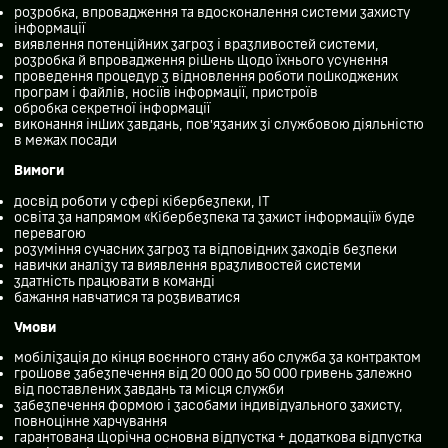
розробка, впровадження та вдосконалення системи захисту
інформації
виявлення потенційних загроз і вразливостей системи,
розробка й впровадження рішень щодо їхнього усунення
проведення процедур з відновлення роботи пошкоджених
програм і файлів, носіїв інформації, пристроїв
обробка секретної інформації
виконання інших завдань, пов’язаних зі службовою діяльністю
в межах посади
Вимоги
досвід роботи у сфері кібербезпеки, ІТ
освіта за напрямом «Кібербезпека та захист інформації» буде
перевагою
розуміння сучасних загроз та відповідних заходів безпеки
навички аналізу та виявлення вразливостей системи
здатність працювати в команді
бажання навчатися та розвиватися
Умови
мобілізація до кінця воєнного стану або служба за контрактом
грошове забезпечення від 20 000 до 50 000 гривень залежно
від поставлених завдань та місця служби
забезпечення формою і засобами індивідуального захисту,
повноцінне харчування
гарантована щорічна основна відпустка + додаткова відпустка