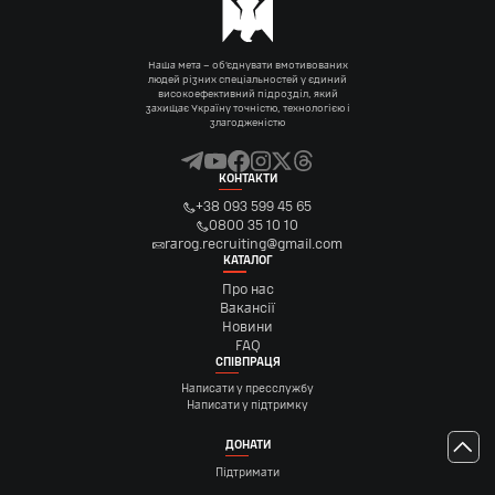
Наша мета – об’єднувати вмотивованих
людей різних спеціальностей у єдиний
високоефективний підрозділ, який
захищає Україну точністю, технологією і
злагодженістю
КОНТАКТИ
+38 093 599 45 65
0800 35 10 10
rarog.recruiting@gmail.com
КАТАЛОГ
Про нас
Вакансії
Новини
FAQ
СПІВПРАЦЯ
Написати у пресслужбу
Написати у підтримку
ДОНАТИ
Підтримати