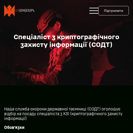
+38 093 599 45 65
0800 35 10 10
UA
|
EN
|
ES
|
PL
Підтримати
Спеціаліст з криптографічного
захисту інформації (СОДТ)
Наша служба охорони державної таємниці (СОДТ) оголошує
відбір на посаду спеціаліста з КЗІ (криптографічного захисту
інформації)
Обов’язки