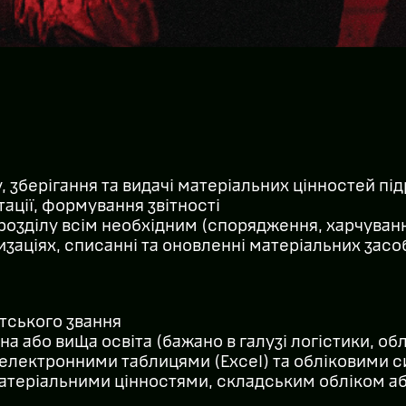
у, зберігання та видачі матеріальних цінностей пі
ації, формування звітності
розділу всім необхідним (спорядження, харчуван
изаціях, списанні та оновленні матеріальних засо
тського звання
а або вища освіта (бажано в галузі логістики, обл
 електронними таблицями (Excel) та обліковими 
матеріальними цінностями, складським обліком а