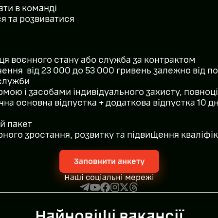
ати в команді
я та розвиватися
нця воєнного стану або служба за контрактом
ення від 23 000 до 53 000 гривень залежно від п
 служби
мою і засобами індивідуального захисту, повноц
на основна відпустка + додаткова відпустка 10 д
й пакет
ного зростання, розвитку та підвищення кваліфік
Заповнити анкету
Наші соціальні мережі
Найновіші вакансії