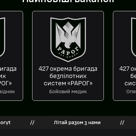
ригада
427 окрема бригада
427 о
их
безпілотних
б
РОГ»
систем «РАРОГ»
сис
відник
Бойовий медик
Опе
//
Літай разом з нами
//
Все 