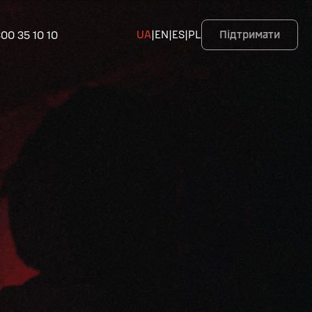
00 35 10 10
UA
|
EN
|
ES
|
PL
Підтримати