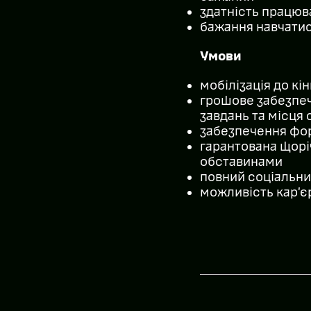
здатність працюв
бажання навчатис
Умови
мобілізація до кі
грошове забезпеч
завдань та місця
забезпечення фор
гарантована щоріч
обставинами
повний соціальни
можливість кар’єр