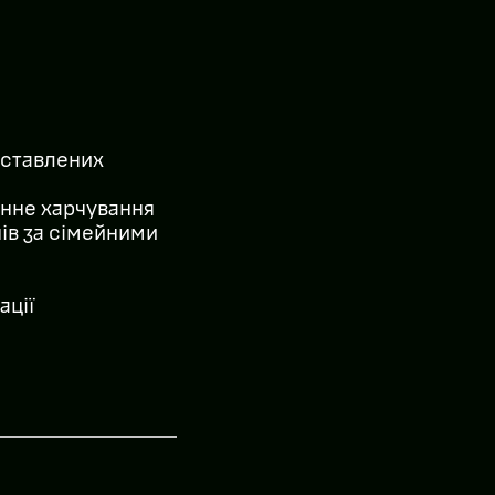
оставлених
інне харчування
нів за сімейними
ації