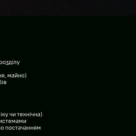
дрозділу
ня, майно)
бів
іку чи технічна)
системами
бо постачанням