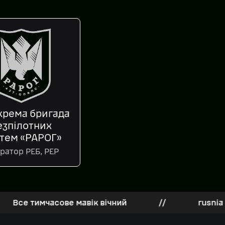
крема бригада
езпілотних
тем «РАРОГ»
ратор РЕБ, РЕР
тимчасове мавік вічний
//
rusnia zghoryt