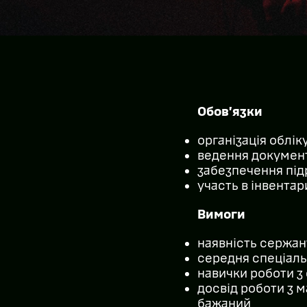
Обов’язки
організація облік
ведення документ
забезпечення під
участь в інвентар
Вимоги
наявність сержан
середня спеціальн
навички роботи з
досвід роботи з 
бажаний