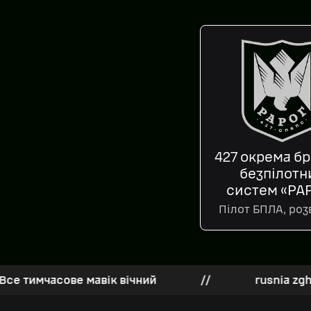
427 окрема б
безпілотн
систем «РА
Пілот БПЛА, роз
часове мавік вічний
//
rusnia zghoryt