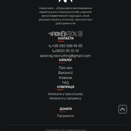
Наша мета – об’єднувати вмотивованих
людей різних спеціальностей у єдиний
високоефективний підрозділ, який
захищає Україну точністю, технологією і
злагодженістю
КОНТАКТИ
+38 093 599 45 65
0800 35 10 10
rarog.recruiting@gmail.com
КАТАЛОГ
Про нас
Вакансії
Новини
FAQ
СПІВПРАЦЯ
Написати у пресслужбу
Написати у підтримку
ДОНАТИ
Підтримати
©2026 РАРОГ ВСІ ПРАВА ЗАХИЩЕНІ