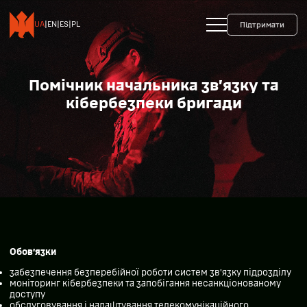
+38 093 599 45 65
0800 35 10 10
UA
|
EN
|
ES
|
PL
Підтримати
Помічник начальника зв’язку та
кібербезпеки бригади
Обов’язки
забезпечення безперебійної роботи систем зв’язку підрозділу
моніторинг кібербезпеки та запобігання несанкціонованому
доступу
обслуговування і налаштування телекомунікаційного