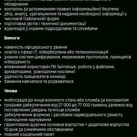
обладнання
контроль за дотриманням правил інформаційної безпеки
збір, аналіз, узагальнення та надання необхідної інформації у
числовій (табличній) формі
підготовка звітів і технічної документації
взаємодія з іншими підрозділами та службами
Вимоги
наявність офіцерського звання
освіта у сфері ІТ, кібербезпеки або телекомунікацій
знання систем шифрування, мережевих протоколів, принципів
кіберзахисту
впевнений користувач ПК (Windows, робота з файлами,
архіваторами, зовнішніми носіями)
здатність працювати в команді
бажання навчатися та розвиватися
Умови
мобілізація до кінця воєнного стану або служба за контрактом
грошове забезпечення від 27 000 до 77 000 гривень залежно від
поставлених завдань та місця служби
забезпечення формою і засобами індивідуального захисту,
повноцінне харчування
гарантована щорічна основна відпустка + додаткова відпустка
10 днів за сімейними обставинами
повний соціальний пакет