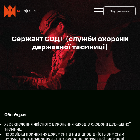
+38 093 599 45 65
0800 35 10 10
UA
|
EN
|
ES
|
PL
Підтримати
Сержант СОДТ (служби охорони
державної таємниці)
Обов’язки
забезпечення якісного виконання заходів охорони державної
таємниці
перевірка прийнятих документів на відповідність вимогам
нормативно-правових актів з охорони державної таємниці