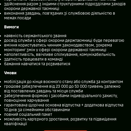
здійснення разом з іншими структурними підрозділами заходів
охорони державної таємниці
виконання завдань, пов’язаних зі службовою діяльністю в
межах посади
Вимоги
наявні
сть
сержантського звання
досвід служби у сфері охорони держтаємниці буде перевагою
вміння користуватись чинним законодавством, зокрема
моніторинг змін у сфері охорони державної таємниці
наполегливість, ввічливе спілкування, комунікабельність
здатність працювати в команді
бажання навчатися та розвиватися
Умови
мобілізація до кінця воєнного стану або служба за контрактом
грошове забезпечення від 23 000 до 53 000 гривень залежно
від поставлених завдань та місця служби
забезпечення формою і засобами індивідуального захисту,
повноцінне харчування
гарантована щорічна основна відпустка + додаткова відпустка
10 днів за сімейними обставинами
повний соціальний пакет
можливість кар’єрного зростання, розвитку та підвищення
кваліфікації