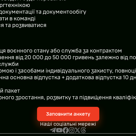
оргтехнікою
документації та документообігу
ати в команді
я та розвиватися
нця воєнного стану або служба за контрактом
ення від 20 000 до 50 000 гривень залежно від п
 служби
мою і засобами індивідуального захисту, повноц
на основна відпустка + додаткова відпустка 10 д
й пакет
ного зростання, розвитку та підвищення кваліфік
Заповнити анкету
Наші соціальні мережі