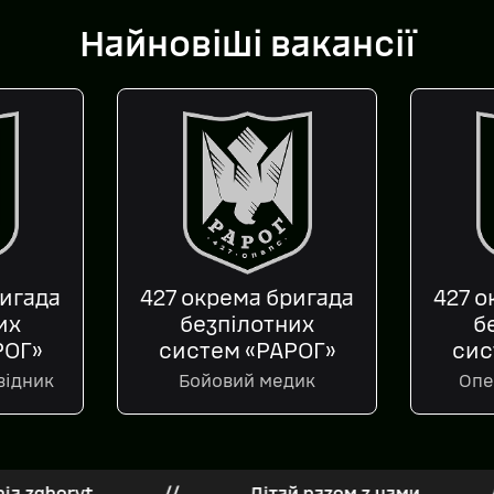
Найновіші вакансії
ригада
427 окрема бригада
427 о
их
безпілотних
б
РОГ»
систем «РАРОГ»
сис
відник
Бойовий медик
Опе
yt
//
Літай разом з нами
//