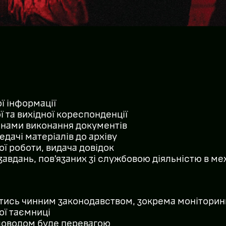
ї інформації
ї та вихідної кореспонденції
інами виконання документів
едачі матеріалів до архіву
ої роботи, видача довідок
завдань, пов’язаних зі службовою діяльністю в м
тись чинним законодавством, зокрема моніторинг
ї таємниці
ловодом буде перевагою