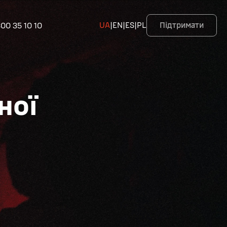
00 35 10 10
UA
|
EN
|
ES
|
PL
Підтримати
ної