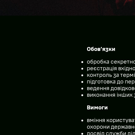
Обов’язки
обробка секретно
реєстрація вхідно
контроль за терм
підготовка до пер
ведення довідков
виконання інших 
Вимоги
вміння користува
охорони державно
досвід служби ді