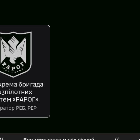
крема бригада
езпілотних
тем «РАРОГ»
ратор РЕБ, РЕР
Все тимчасове мавік вічний
//
rusnia zg