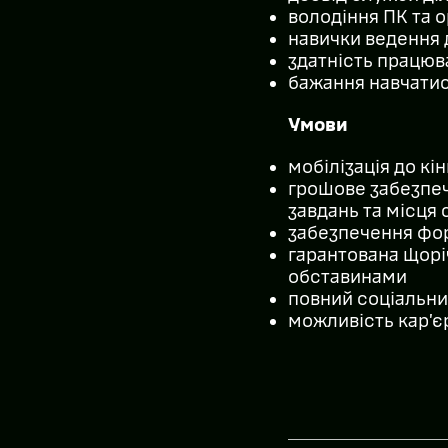
володіння ПК та 
навички ведення 
здатність працюв
бажання навчатис
Умови
мобілізація до кі
грошове забезпеч
завдань та місця
забезпечення фор
гарантована щоріч
обставинами
повний соціальни
можливість кар’єр