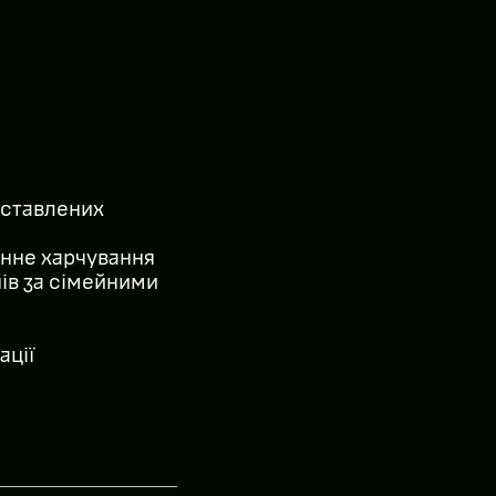
оставлених
інне харчування
нів за сімейними
ації