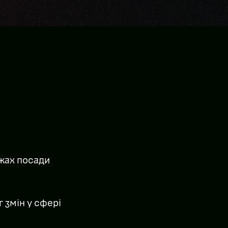
ежах посади
 змін у сфері