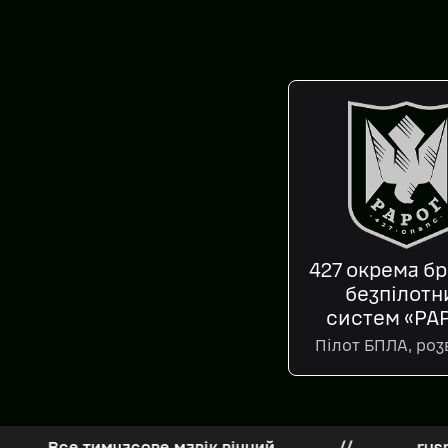
427 окрема б
безпілотн
систем «РА
Пілот БПЛА, роз
е тимчасове мавік вічний
//
rusnia zghor