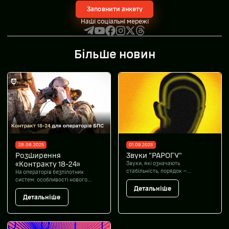
Заповнити анкету
Наші соціальні мережі
Більше новин
28.08.2025
01.09.2025
Розширення
Звуки "РАРОГУ"
«Контракту 18-24»
Звуки, які означають
стабільність, порядок —
На операторів безпілотних
кінець для ворога.
систем: особливості нового
контракту 18-24
Детальніше
Детальніше