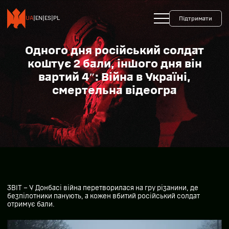
+38 093 599 45 65
0800 35 10 10
UA
|
EN
|
ES
|
PL
Підтримати
Одного дня російський солдат
коштує 2 бали, іншого дня він
вартий 4″: Війна в Україні,
смертельна відеогра
ЗВІТ – У Донбасі війна перетворилася на гру різанини, де
безпілотники панують, а кожен вбитий російський солдат
отримує бали.