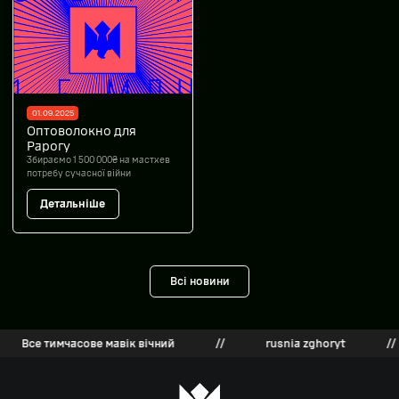
01.09.2025
Оптоволокно для
Рарогу
Збираємо 1 500 000₴ на мастхев
потребу сучасної війни
Детальніше
Всі новини
Все тимчасове мавік вічний
//
rusnia zghoryt
//