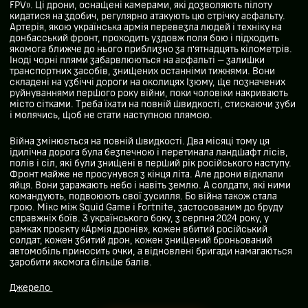
FPV». Ці дрони, оснащені камерами, які дозволяють пілоту
кидатися на здобич, регулярно атакують цю стрічку асфальту.
Артерія, якою українська армія перевезла людей і техніку на
донбасський фронт, проходить уздовж поля бою і підходить
якомога ближче до нього приблизно за п’ятнадцять кілометрів.
Іноді чорні плями забарвлюються на асфальті — залишки
транспортних засобів, знищених останніми тижнями. Вони
складені на узбіччі дороги на околицях Ізюму, ще позначених
руйнуваннями першого року війни, поки чоловіки накривають
місто сітками. Треба їхати на повній швидкості, стискаючи зуби
і молячись, щоб не стати наступною плямою.
Війна змінюється на повній швидкості. Два місяці тому ця
ідилічна дорога була безпечною і перетинала ландшафт лісів,
полів і сіл, які були знищені в перший рік російського наступу.
Фронт майже не просунувся з кінця літа. Але дрони відклали
яйця. Вони заражають небо і навіть землю. А солдати, які ними
командують, подвоюють свої зусилля. Бо війна також стала
грою. Мікс між Squid Game і Fortnite, застосованим до бруду
справжніх боїв. З українського боку, з серпня 2024 року, у
рамках проєкту «Армія дронів», кожен вбитий російський
солдат, кожен збитий дрон, кожен знищений броньований
автомобіль приносить очки, а відновлені бригади намагаються
заробити якомога більше балів.
Джерело