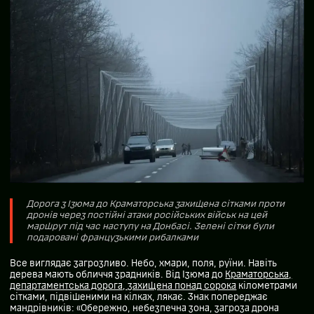
Дорога з Ізюма до Краматорська захищена сітками проти
дронів через постійні атаки російських військ на цей
маршрут під час наступу на Донбасі. Зелені сітки були
подаровані французькими рибалками
Все виглядає загрозливо. Небо, хмари, поля, руїни. Навіть
дерева мають обличчя зрадників. Від Ізюма до
Краматорська,
департаментська дорога, захищена понад сорока
кілометрами
сітками, підвішеними на кілках, лякає. Знак попереджає
мандрівників: «Обережно, небезпечна зона, загроза дрона