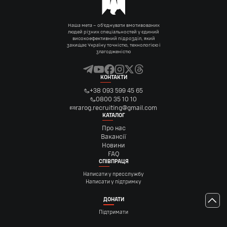
Наша мета – об’єднувати вмотивованих
людей різних спеціальностей у єдиний
високоефективний підрозділ, який
захищає Україну точністю, технологією і
злагодженістю
КОНТАКТИ
+38 093 599 45 65
0800 35 10 10
rarog.recruiting@gmail.com
КАТАЛОГ
Про нас
Вакансії
Новини
FAQ
СПІВПРАЦЯ
Написати у пресслужбу
Написати у підтримку
ДОНАТИ
Підтримати