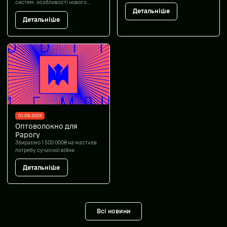
кінець для ворога.
систем: особливості нового
контракту 18-24
Детальніше
Детальніше
01.09.2025
Оптоволокно для
Рарогу
Збираємо 1 500 000₴ на мастхев
потребу сучасної війни
Детальніше
Всі новини