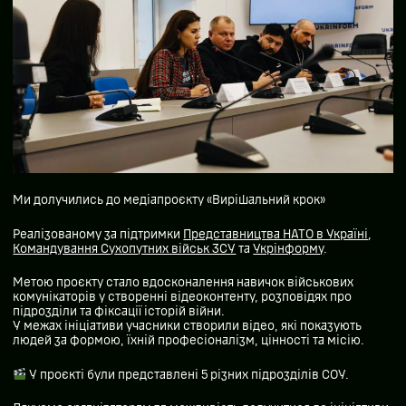
Ми долучились до медіапроєкту «Вирішальний крок»
Реалізованому за підтримки
Представництва НАТО в Україні
,
Командування Сухопутних військ ЗСУ
та
Укрінформу
.
Метою проєкту стало вдосконалення навичок військових
комунікаторів у створенні відеоконтенту, розповідях про
підрозділи та фіксації історій війни.
У межах ініціативи учасники створили відео, які показують
людей за формою, їхній професіоналізм, цінності та місію.
У проєкті були представлені 5 різних підрозділів СОУ.