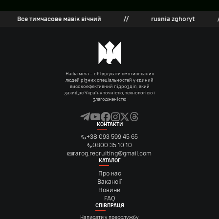
Все тимчасове мавік вічний
//
rusnia zghoryt
//
Наша мета – об’єднувати вмотивованих
людей різних спеціальностей у єдиний
високоефективний підрозділ, який
захищає Україну точністю, технологією і
злагодженістю
КОНТАКТИ
+38 093 599 45 65
0800 35 10 10
rarog.recruiting@gmail.com
КАТАЛОГ
Про нас
Вакансії
Новини
FAQ
СПІВПРАЦЯ
Написати у пресслужбу