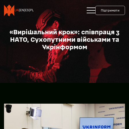
+38 093 599 45 65
0800 35 10 10
UA
|
EN
|
ES
|
PL
Підтримати
«Вирішальний крок»: співпраця з
НАТО, Сухопутними військами та
Укрінформом