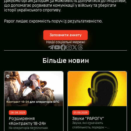
Дякуємо організаторам за можливість долучитися до ініціативи,
що допомагає розвивати комунікації у війську та зберігати
історії українського спротиву.
Рарог лишає скромність поруч із результативністю.
Заповнити анкету
Наші соціальні мережі
Більше новин
28.08.2025
01.09.2025
Розширення
Звуки "РАРОГУ"
«Контракту 18-24»
Звуки, які означають
стабільність, порядок —
На операторів безпілотних