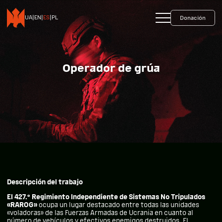
+38 093 599 45 65
0800 35 10 10
UA
|
EN
|
ES
|
PL
Donación
Operador de grúa
Descripción del trabajo
El 427.º Regimiento Independiente de Sistemas No Tripulados
«RAROG»
ocupa un lugar destacado entre todas las unidades
«voladoras» de las Fuerzas Armadas de Ucrania en cuanto al
número de vehículos y efectivos enemigos destruidos. El