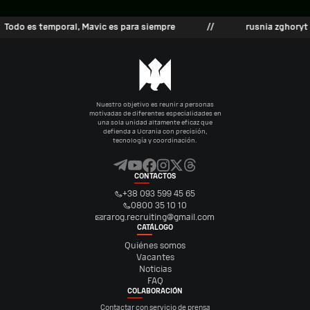
odo es temporal, Mavic es para siempre
//
rusnia zghoryt
Nuestro objetivo es reunir a personas
motivadas de diferentes especialidades en
una sola unidad altamente eficaz que
defienda a Ucrania con precisión,
tecnología y coordinación.
CONTACTOS
+38 093 599 45 65
0800 35 10 10
rarog.recruiting@gmail.com
CATÁLOGO
Quiénes somos
Vacantes
Noticias
FAQ
COLABORACIÓN
Contactar con servicio de prensa