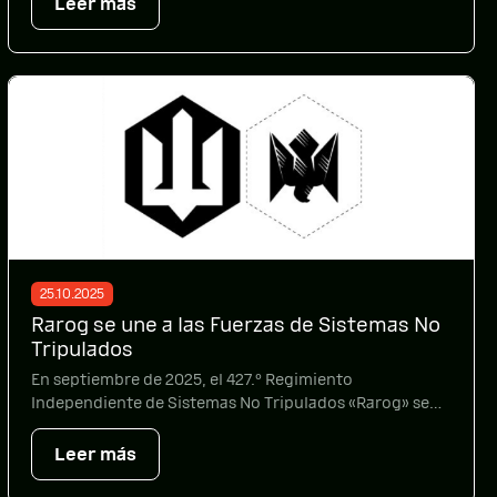
Leer más
«Rarog» volvió a ocupar el octavo lugar en cuanto al
número de objetivos enemigos destruidos y
alcanzados. Consulte los indicadores […]
25.10.2025
Rarog se une a las Fuerzas de Sistemas No
Tripulados
En septiembre de 2025, el 427.º Regimiento
Independiente de Sistemas No Tripulados «Rarog» se
unió a las Fuerzas de Sistemas No Tripulados (llamado
СБС en ucraniano). TSe trata de una rama
Leer más
independiente de las Fuerzas Armadas de Ucrania,
creada en 2024 para el uso en combate de drones