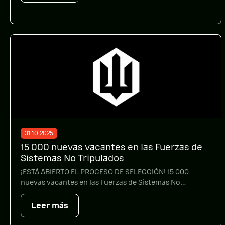
https://www.facebook.com/profile.php?
id=61576071056750 Instagram →
https://www.instagram.com/427_regiment_rarog/
Telegram → https://t.me/Rarog_427 X →
https://x.com/RAROG24 […]
31.10.2025
15 000 nuevas vacantes en las Fuerzas de
Sistemas No Tripulados
¡ESTÁ ABIERTO EL PROCESO DE SELECCIÓN! 15 000
nuevas vacantes en las Fuerzas de Sistemas No
Tripulados (FSN). Las FSN representan el 2 % del total
de las fuerzas militares y causan el 35 % de todas las
Leer más
bajas enemigas verificadas. Las FSN son un sistema que
funciona. Y todo lo que funciona debe ampliarse. […]