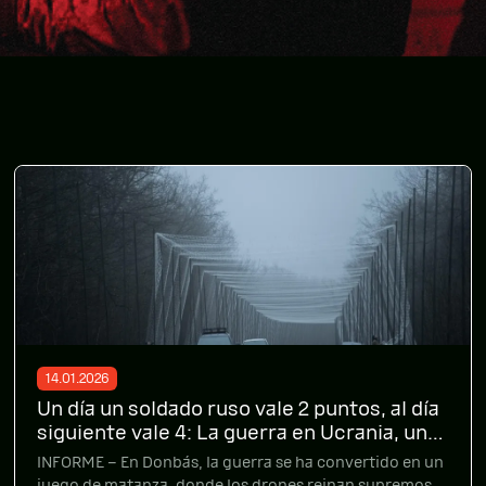
14.01.2026
Un día un soldado ruso vale 2 puntos, al día
siguiente vale 4: La guerra en Ucrania, un
videojuego mortal
INFORME – En Donbás, la guerra se ha convertido en un
juego de matanza, donde los drones reinan supremos y