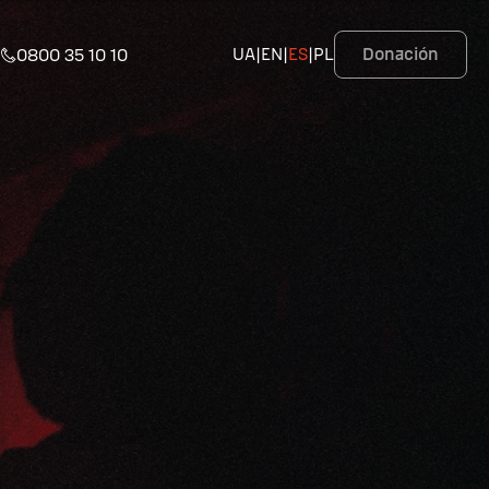
|
0800 35 10 10
UA
|
EN
|
ES
|
PL
Donación