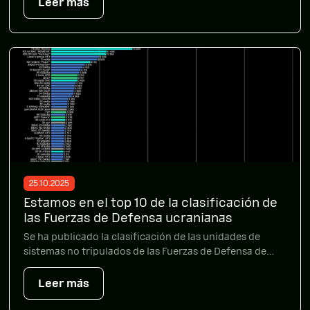
Leer más
El objetivo del proyecto era mejorar las habilidades de
los comunicadores militares en la creación de
contenido […]
25.10.2025
Estamos en el top 10 de la clasificación de
las Fuerzas de Defensa ucranianas
Se ha publicado la clasificación de las unidades de
sistemas no tripulados de las Fuerzas de Defensa de
Ucrania para septiembre de 2025. El 427º Regimiento
Separado «Rarog» ocupa la 8ª posición en cuanto al
Leer más
número de objetivos enemigos destruidos y dañados.
Consulte también los indicadores de las unidades TOP-