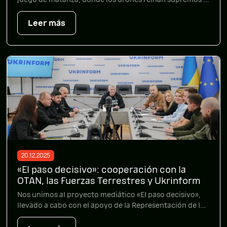
cada soldado ruso muerto gana puntos. La carretera
que une la ciudad de Izyum con Kramatorsk está
Leer más
protegida por redes antidrones debido a los constantes
ataques de las tropas rusas en esta ruta durante la […]
20.12.2025
«El paso decisivo»: cooperación con la
OTAN, las Fuerzas Terrestres y Ukrinform
Nos unimos al proyecto mediático «El paso decisivo»,
llevado a cabo con el apoyo de la Representación de la
OTAN en Ucrania, el Mando de las Fuerzas Terrestres de
las Fuerzas Armadas de Ucrania y la agencia Ukrinform.