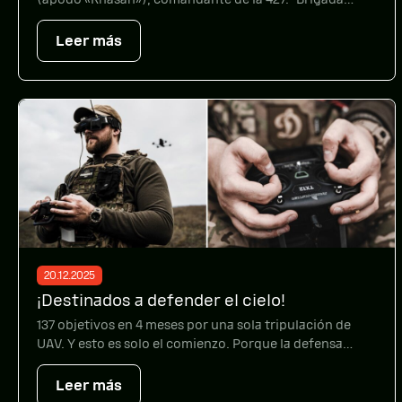
Independiente de Sistemas No Tripulados «Rarog»,
recibió el título de «Héroe de Ucrania» y la Orden de la
Leer más
Estrella de Oro. El galardón le fue otorgado por decreto
del presidente de Ucrania por su valentía personal,
heroísmo […]
20.12.2025
¡Destinados a defender el cielo!
137 objetivos en 4 meses por una sola tripulación de
UAV. Y esto es solo el comienzo. Porque la defensa
aérea es un asunto serio. Mira nuestro nuevo video en
YouTube sobre el trabajo del equipo de interceptores
Leer más
de drones. Nuestras redes sociales: Facebook →