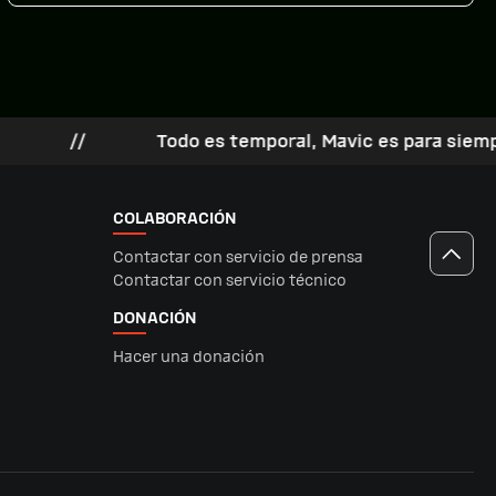
aéreos, marítimos (de superficie y submarinos), así […]
Todo es temporal, Mavic es para siempre
/
COLABORACIÓN
Contactar con servicio de prensa
Contactar con servicio técnico
DONACIÓN
Hacer una donación