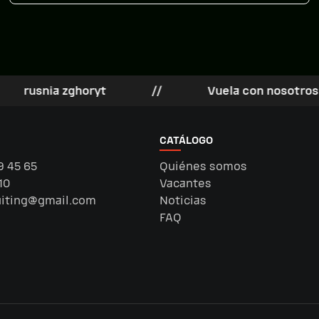
50 en la página oficial de FB […]
zghoryt
//
Vuela con nosotros
//
CATÁLOGO
9 45 65
Quiénes somos
10
Vacantes
uiting@gmail.com
Noticias
FAQ