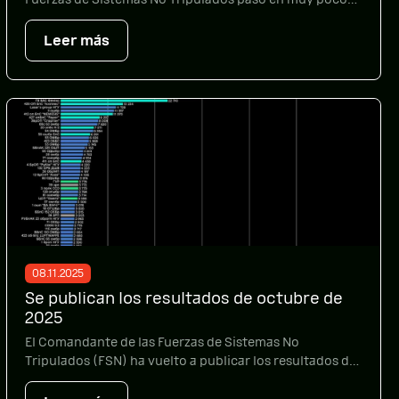
tiempo de ser una compañía a un batallón
independiente, y en menos de un año, de un regimiento
Leer más
a una brigada. El motivo de este rápido crecimiento
fueron sus altos índices de eficacia. Paralelamente a su
labor combatiente, la […]
08.11.2025
Se publican los resultados de octubre de
2025
El Comandante de las Fuerzas de Sistemas No
Tripulados (FSN) ha vuelto a publicar los resultados del
trabajo de las unidades de las FSN durante el mes. En
octubre de 2025, el 427.º Regimiento Independiente